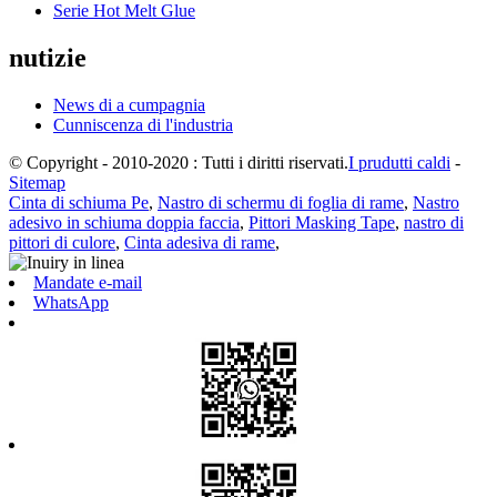
Serie Hot Melt Glue
nutizie
News di a cumpagnia
Cunniscenza di l'industria
© Copyright - 2010-2020 : Tutti i diritti riservati.
I prudutti caldi
-
Sitemap
Cinta di schiuma Pe
,
Nastro di schermu di foglia di rame
,
Nastro
adesivo in schiuma doppia faccia
,
Pittori Masking Tape
,
nastro di
pittori di culore
,
Cinta adesiva di rame
,
Mandate e-mail
WhatsApp