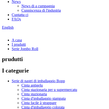
News
News di a cumpagnia
Cunniscenza di l'industria
Cuntatta ci
FAQs
English
A casa
I prudutti
Serie Jombo Roll
prudutti
I categurie
Serie di nastri di imballaggio Bopp
Cinta antigelu
Cinta stazionaria per u supermercatu
Cinta stazionaria
Cinta d'imballaggio stampata
Cinta facile à strappare
Cinta d'imballaggio colorata