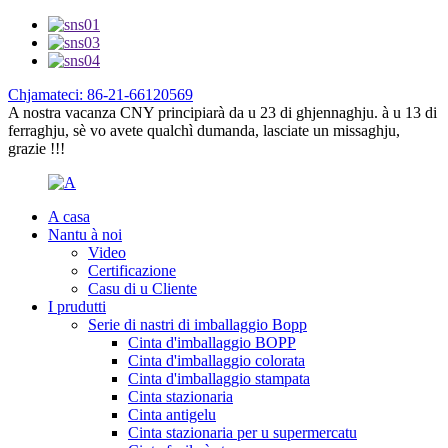
Chjamateci: 86-21-66120569
A nostra vacanza CNY principiarà da u 23 di ghjennaghju. à u 13 di
ferraghju, sè vo avete qualchì dumanda, lasciate un missaghju,
grazie !!!
A casa
Nantu à noi
Video
Certificazione
Casu di u Cliente
I prudutti
Serie di nastri di imballaggio Bopp
Cinta d'imballaggio BOPP
Cinta d'imballaggio colorata
Cinta d'imballaggio stampata
Cinta stazionaria
Cinta antigelu
Cinta stazionaria per u supermercatu