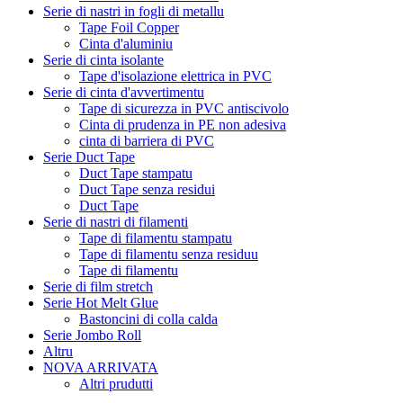
Serie di nastri in fogli di metallu
Tape Foil Copper
Cinta d'aluminiu
Serie di cinta isolante
Tape d'isolazione elettrica in PVC
Serie di cinta d'avvertimentu
Tape di sicurezza in PVC antiscivolo
Cinta di prudenza in PE non adesiva
cinta di barriera di PVC
Serie Duct Tape
Duct Tape stampatu
Duct Tape senza residui
Duct Tape
Serie di nastri di filamenti
Tape di filamentu stampatu
Tape di filamentu senza residuu
Tape di filamentu
Serie di film stretch
Serie Hot Melt Glue
Bastoncini di colla calda
Serie Jombo Roll
Altru
NOVA ARRIVATA
Altri prudutti