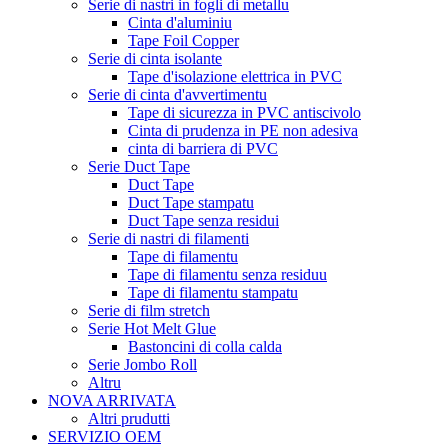
Serie di nastri in fogli di metallu
Cinta d'aluminiu
Tape Foil Copper
Serie di cinta isolante
Tape d'isolazione elettrica in PVC
Serie di cinta d'avvertimentu
Tape di sicurezza in PVC antiscivolo
Cinta di prudenza in PE non adesiva
cinta di barriera di PVC
Serie Duct Tape
Duct Tape
Duct Tape stampatu
Duct Tape senza residui
Serie di nastri di filamenti
Tape di filamentu
Tape di filamentu senza residuu
Tape di filamentu stampatu
Serie di film stretch
Serie Hot Melt Glue
Bastoncini di colla calda
Serie Jombo Roll
Altru
NOVA ARRIVATA
Altri prudutti
SERVIZIO OEM