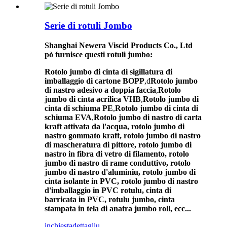
Serie di rotuli Jombo
Shanghai Newera Viscid Products Co., Ltd
pò furnisce questi rotuli jumbo:
Rotolo jumbo di cinta di sigillatura di
imballaggio di cartone BOPP
,d
Rotolo jumbo
di nastro adesivo a doppia faccia
,
Rotolo
jumbo di cinta acrilica VHB
,
Rotolo jumbo di
cinta di schiuma PE
,
Rotolo jumbo di cinta di
schiuma EVA
,
Rotolo jumbo di nastro di carta
kraft attivata da l'acqua, rotolo jumbo di
nastro gommato kraft, rotolo jumbo di nastro
di mascheratura di pittore, rotolo jumbo di
nastro in fibra di vetro di filamento, rotolo
jumbo di nastro di rame conduttivo, rotolo
jumbo di nastro d'aluminiu, rotolo jumbo di
cinta isolante in PVC, rotolo jumbo di nastro
d'imballaggio in PVC rotulu, cinta di
barricata in PVC, rotulu jumbo, cinta
stampata in tela di anatra jumbo roll, ecc...
inchiesta
dettagliu