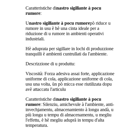
Caratteristiche di
nastro sigillante à pocu
rumore
:
U
nastro sigillante à pocu rumore
pò riduce u
rumore in usu è hè una cinta ideale per a
riduzione di u rumore in ambienti operativi
industriali.
Hè aduprata per sigillare in lochi di produzzione
tranquilli è ambienti cuntrullati da l'ambiente.
Descrizzione di u produttu:
Viscosità: Forza adesiva assai forte, applicazione
uniforme di cola, applicazione uniforme di cola,
usu una volta, ùn pò micca esse riutilizata dopu
avè attaccatu l'articulu
Caratteristiche di
nastro sigillante à pocu
rumore
: Silenziu, amichevule à l'ambiente, anti-
invechjamentu, almacenamiento à longu andà, u
più longu u tempu di almacenamentu, u megliu
l'effettu, è hè megliu aduprà in tempu d'alta
temperatura.