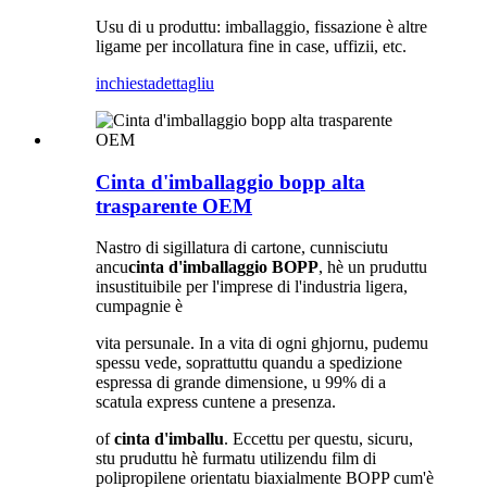
Usu di u produttu: imballaggio, fissazione è altre
ligame per incollatura fine in case, uffizii, etc.
inchiesta
dettagliu
Cinta d'imballaggio bopp alta
trasparente OEM
Nastro di sigillatura di cartone, cunnisciutu
ancu
cinta d'imballaggio BOPP
, hè un pruduttu
insustituibile per l'imprese di l'industria ligera,
cumpagnie è
vita persunale. In a vita di ogni ghjornu, pudemu
spessu vede, soprattuttu quandu a spedizione
espressa di grande dimensione, u 99% di a
scatula express cuntene a presenza.
of
cinta d'imballu
. Eccettu per questu, sicuru,
stu pruduttu hè furmatu utilizendu film di
polipropilene orientatu biaxialmente BOPP cum'è