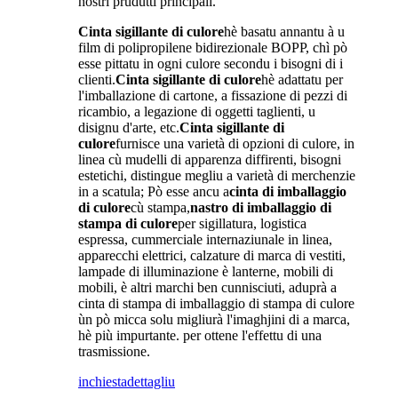
nostri prudutti principali.
Cinta sigillante di culore
hè basatu annantu à u
film di polipropilene bidirezionale BOPP, chì pò
esse pittatu in ogni culore secondu i bisogni di i
clienti.
Cinta sigillante di culore
hè adattatu per
l'imballazione di cartone, a fissazione di pezzi di
ricambio, a legazione di oggetti taglienti, u
disignu d'arte, etc.
Cinta sigillante di
culore
furnisce una varietà di opzioni di culore, in
linea cù mudelli di apparenza diffirenti, bisogni
estetichi, distingue megliu a varietà di merchenzie
in a scatula; Pò esse ancu a
cinta di imballaggio
di culore
cù stampa,
nastro di imballaggio di
stampa di culore
per sigillatura, logistica
espressa, cummerciale internaziunale in linea,
apparecchi elettrici, calzature di marca di vestiti,
lampade di illuminazione è lanterne, mobili di
mobili, è altri marchi ben cunnisciuti, aduprà a
cinta di stampa di imballaggio di stampa di culore
ùn pò micca solu migliurà l'imaghjini di a marca,
hè più impurtante. per ottene l'effettu di una
trasmissione.
inchiesta
dettagliu