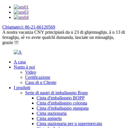
Chjamateci: 86-21-66120569
A nostra vacanza CNY principiarà da u 23 di ghjennaghju. à u 13 di
ferraghju, sè vo avete qualchì dumanda, lasciate un missaghju,
grazie !!!
A casa
Nantu à noi
Video
Certificazione
Casu di u Cliente
I prudutti
Serie di nastri di imballaggio Bopp
Cinta d'imballaggio BOPP
Cinta d'imballaggio colorata
Cinta d'imballaggio stampata
Cinta stazionaria
Cinta antigelu
Cinta stazionaria per u supermercatu