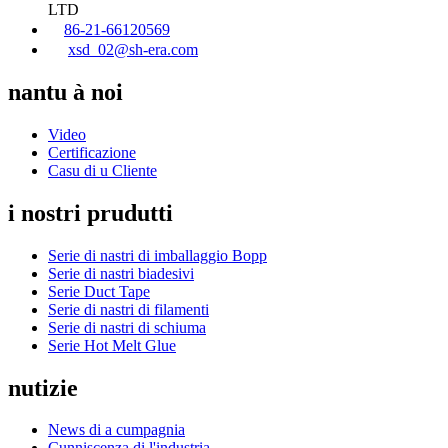
LTD
86-21-66120569
xsd_02@sh-era.com
nantu à noi
Video
Certificazione
Casu di u Cliente
i nostri prudutti
Serie di nastri di imballaggio Bopp
Serie di nastri biadesivi
Serie Duct Tape
Serie di nastri di filamenti
Serie di nastri di schiuma
Serie Hot Melt Glue
nutizie
News di a cumpagnia
Cunniscenza di l'industria