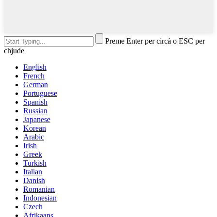
Preme Enter per circà o ESC per
chjude
English
French
German
Portuguese
Spanish
Russian
Japanese
Korean
Arabic
Irish
Greek
Turkish
Italian
Danish
Romanian
Indonesian
Czech
Afrikaans