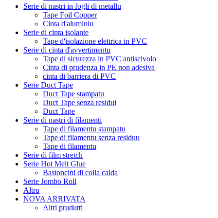
Serie di nastri in fogli di metallu
Tape Foil Copper
Cinta d'aluminiu
Serie di cinta isolante
Tape d'isolazione elettrica in PVC
Serie di cinta d'avvertimentu
Tape di sicurezza in PVC antiscivolo
Cinta di prudenza in PE non adesiva
cinta di barriera di PVC
Serie Duct Tape
Duct Tape stampatu
Duct Tape senza residui
Duct Tape
Serie di nastri di filamenti
Tape di filamentu stampatu
Tape di filamentu senza residuu
Tape di filamentu
Serie di film stretch
Serie Hot Melt Glue
Bastoncini di colla calda
Serie Jombo Roll
Altru
NOVA ARRIVATA
Altri prudutti