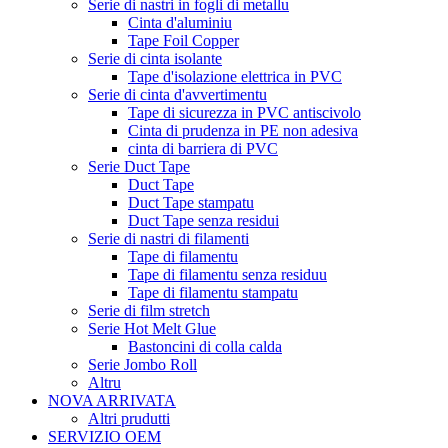
Serie di nastri in fogli di metallu
Cinta d'aluminiu
Tape Foil Copper
Serie di cinta isolante
Tape d'isolazione elettrica in PVC
Serie di cinta d'avvertimentu
Tape di sicurezza in PVC antiscivolo
Cinta di prudenza in PE non adesiva
cinta di barriera di PVC
Serie Duct Tape
Duct Tape
Duct Tape stampatu
Duct Tape senza residui
Serie di nastri di filamenti
Tape di filamentu
Tape di filamentu senza residuu
Tape di filamentu stampatu
Serie di film stretch
Serie Hot Melt Glue
Bastoncini di colla calda
Serie Jombo Roll
Altru
NOVA ARRIVATA
Altri prudutti
SERVIZIO OEM