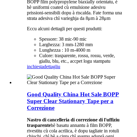
BOPP film polypropylene biaxially orientatu, è
hè uniformi coated cù emulsione adesivu
prissioni-sensibili dopu à riscalda. Fate forma una
strata adesiva chì varieghja da 8μm à 28μm
Eccu alcuni dettagli per questi prudutti:
Spessore: 38 mic-90 mic
Larghezza: 3 mm-1280 mm
Lunghezza : 10 m-4000 m
Culore: trasparente, rossu, rossu, verde,
giallu, blu, etc., accpet logu stampatu
inchiesta
dettagliu
Good Quality China Hot Sale BOPP
Super Clear Stationary Tape per a
Correzione
Nastro di cancelleria di correzione di l'uffiziu
trasparente
hè basatu annantu à film BOPP,
rivestitu cù cola acrilica, è dopu tagliate in rotuli
chjuchi, chì hè a cinta chì avemu aduprà ogni