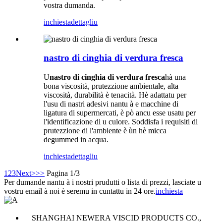
vostra dumanda.
inchiesta
dettagliu
nastro di cinghia di verdura fresca
U
nastro di cinghia di verdura fresca
hà una
bona viscosità, prutezzione ambientale, alta
viscosità, durabilità è tenacità. Hè adattatu per
l'usu di nastri adesivi nantu à e macchine di
ligatura di supermercati, è pò ancu esse usatu per
l'identificazione di u culore. Soddisfa i requisiti di
prutezzione di l'ambiente è ùn hè micca
degummed in acqua.
inchiesta
dettagliu
1
2
3
Next>
>>
Pagina 1/3
Per dumande nantu à i nostri prudutti o lista di prezzi, lasciate u
vostru email à noi è seremu in cuntattu in 24 ore.
inchiesta
SHANGHAI NEWERA VISCID PRODUCTS CO.,