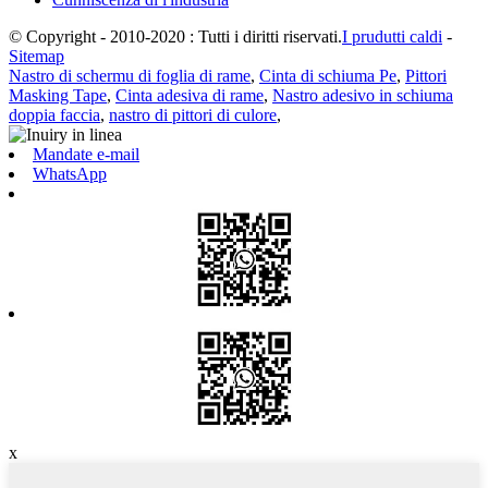
© Copyright - 2010-2020 : Tutti i diritti riservati.
I prudutti caldi
-
Sitemap
Nastro di schermu di foglia di rame
,
Cinta di schiuma Pe
,
Pittori
Masking Tape
,
Cinta adesiva di rame
,
Nastro adesivo in schiuma
doppia faccia
,
nastro di pittori di culore
,
Mandate e-mail
WhatsApp
x