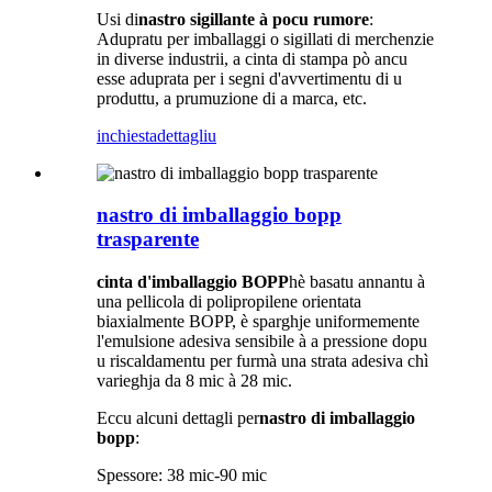
Usi di
nastro sigillante à pocu rumore
:
Adupratu per imballaggi o sigillati di merchenzie
in diverse industrii, a cinta di stampa pò ancu
esse aduprata per i segni d'avvertimentu di u
produttu, a prumuzione di a marca, etc.
inchiesta
dettagliu
nastro di imballaggio bopp
trasparente
cinta d'imballaggio BOPP
hè basatu annantu à
una pellicola di polipropilene orientata
biaxialmente BOPP, è sparghje uniformemente
l'emulsione adesiva sensibile à a pressione dopu
u riscaldamentu per furmà una strata adesiva chì
varieghja da 8 mic à 28 mic.
Eccu alcuni dettagli per
nastro di imballaggio
bopp
:
Spessore: 38 mic-90 mic