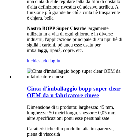
una cinta di stile regulare fatta da film di cristallo
d'alta definizione rivestita cù adesivu acrilicu. A
funzione più grande hè chì a cinta hè trasparente
è chjara, bella
Nastro BOPP Super Clear
hè largamente
utilizatu in a vita di ogni ghjornu è in diverse
industrii, l'applicazione principale di stu tipu hè di
sigillà i cartoni, pò ancu esse usatu per
imballaggi, riparà, copre, etc.
inchiesta
dettagliu
Cinta d'imballaggio bopp super clear
OEM da u fabricatore cinese
Dimensione di u produttu: larghezza: 45 mm,
lunghezza: 50 metri longu, spessore: 0,05 mm,
altre specificazioni ponu esse persunalizate
Caratteristiche di u produttu: alta trasparenza,
piena di viscosità