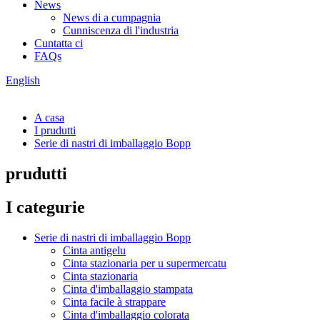
News
News di a cumpagnia
Cunniscenza di l'industria
Cuntatta ci
FAQs
English
A casa
I prudutti
Serie di nastri di imballaggio Bopp
prudutti
I categurie
Serie di nastri di imballaggio Bopp
Cinta antigelu
Cinta stazionaria per u supermercatu
Cinta stazionaria
Cinta d'imballaggio stampata
Cinta facile à strappare
Cinta d'imballaggio colorata