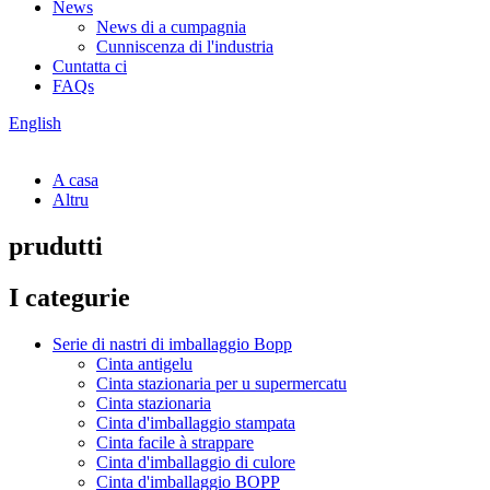
News
News di a cumpagnia
Cunniscenza di l'industria
Cuntatta ci
FAQs
English
A casa
Altru
prudutti
I categurie
Serie di nastri di imballaggio Bopp
Cinta antigelu
Cinta stazionaria per u supermercatu
Cinta stazionaria
Cinta d'imballaggio stampata
Cinta facile à strappare
Cinta d'imballaggio di culore
Cinta d'imballaggio BOPP