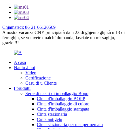
Chjamateci: 86-21-66120569
A nostra vacanza CNY principiarà da u 23 di ghjennaghju.à u 13 di
ferraghju, sè vo avete qualchì dumanda, lasciate un missaghju,
grazie !!!
A casa
Nantu à noi
Video
Certificazione
Casu di u Cliente
I prudutti
Serie di nastri di imballaggio Bopp
Cinta d'imballaggio BOPP
Cinta d'imballaggio di culore
Cinta d'imballaggio stampata
Cinta stazionaria
Cinta antigelu
Cinta stazionaria per u supermercatu