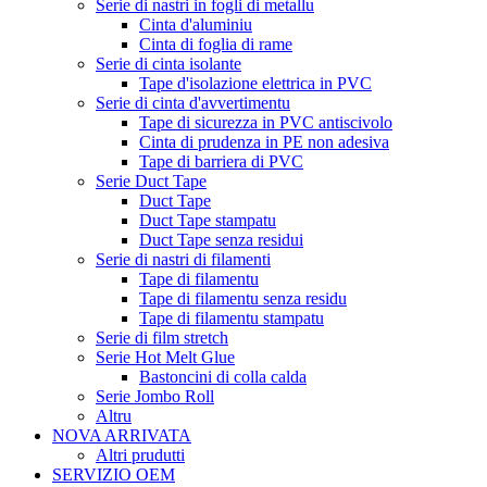
Serie di nastri in fogli di metallu
Cinta d'aluminiu
Cinta di foglia di rame
Serie di cinta isolante
Tape d'isolazione elettrica in PVC
Serie di cinta d'avvertimentu
Tape di sicurezza in PVC antiscivolo
Cinta di prudenza in PE non adesiva
Tape di barriera di PVC
Serie Duct Tape
Duct Tape
Duct Tape stampatu
Duct Tape senza residui
Serie di nastri di filamenti
Tape di filamentu
Tape di filamentu senza residu
Tape di filamentu stampatu
Serie di film stretch
Serie Hot Melt Glue
Bastoncini di colla calda
Serie Jombo Roll
Altru
NOVA ARRIVATA
Altri prudutti
SERVIZIO OEM