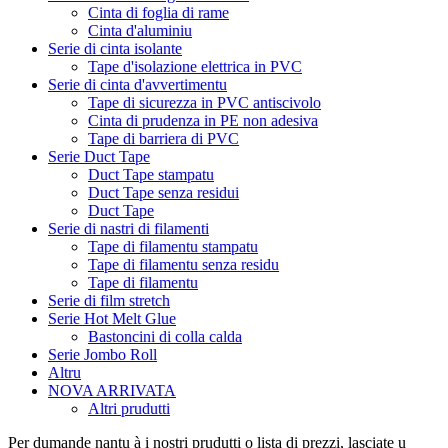
Cinta di foglia di rame
Cinta d'aluminiu
Serie di cinta isolante
Tape d'isolazione elettrica in PVC
Serie di cinta d'avvertimentu
Tape di sicurezza in PVC antiscivolo
Cinta di prudenza in PE non adesiva
Tape di barriera di PVC
Serie Duct Tape
Duct Tape stampatu
Duct Tape senza residui
Duct Tape
Serie di nastri di filamenti
Tape di filamentu stampatu
Tape di filamentu senza residu
Tape di filamentu
Serie di film stretch
Serie Hot Melt Glue
Bastoncini di colla calda
Serie Jombo Roll
Altru
NOVA ARRIVATA
Altri prudutti
Per dumande nantu à i nostri prudutti o lista di prezzi, lasciate u