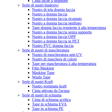
Cinta facile à strappare
Serie di nastri biadesivi
Nastro di tela doppia faccia
Nastro a doppia faccia
Nastro a doppia faccia ricamato
Nastro a doppia faccia ignifugo
Tape doppia faccia resistente à alta temperatura
Nastro a doppia faccia senza supportu
Nastro a doppia faccia OPP
Nastro a doppia faccia in PET
Nastro PVC doppia faccia
Serie di nastri di mascheratura
Nastro di mascheratura anti-UV
Nastro di maschera di culore
Tape per mascheratura à alta temperatura
Film Masking
Masking Tape
Washi Tape
Serie di nastri Kraft
Nastro gommatu kraft
Cinta attivata da l'acqua
Serie di nastri di schiuma
Cinta di schiuma acrilica
Tape in schiuma EVA
Tape in schiuma PE