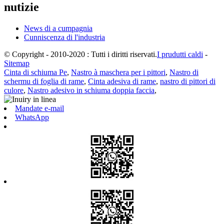
nutizie
News di a cumpagnia
Cunniscenza di l'industria
© Copyright - 2010-2020 : Tutti i diritti riservati.
I prudutti caldi
-
Sitemap
Cinta di schiuma Pe
,
Nastro à maschera per i pittori
,
Nastro di
schermu di foglia di rame
,
Cinta adesiva di rame
,
nastro di pittori di
culore
,
Nastro adesivo in schiuma doppia faccia
,
Mandate e-mail
WhatsApp