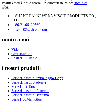
vostru email à noi è seremu in cuntattu in 24 ore.
inchiesta
SHANGHAI NEWERA VISCID PRODUCTS CO.,
LTD
86-21-66120569
xsd_02@sh-era.com
nantu à noi
Video
Certificazione
Casu di u Cliente
i nostri prudutti
Serie di nastri di imballaggio Bopp
Serie di nastri biadesivi
Serie Duct Tape
Serie di nastri di filamenti
Serie di nastri di schiuma
Serie Hot Melt Glue