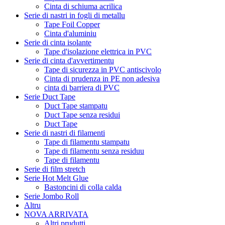
Cinta di schiuma acrilica
Serie di nastri in fogli di metallu
Tape Foil Copper
Cinta d'aluminiu
Serie di cinta isolante
Tape d'isolazione elettrica in PVC
Serie di cinta d'avvertimentu
Tape di sicurezza in PVC antiscivolo
Cinta di prudenza in PE non adesiva
cinta di barriera di PVC
Serie Duct Tape
Duct Tape stampatu
Duct Tape senza residui
Duct Tape
Serie di nastri di filamenti
Tape di filamentu stampatu
Tape di filamentu senza residuu
Tape di filamentu
Serie di film stretch
Serie Hot Melt Glue
Bastoncini di colla calda
Serie Jombo Roll
Altru
NOVA ARRIVATA
Altri prudutti