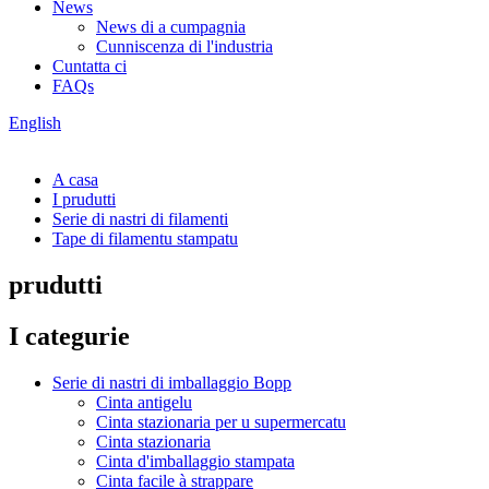
News
News di a cumpagnia
Cunniscenza di l'industria
Cuntatta ci
FAQs
English
A casa
I prudutti
Serie di nastri di filamenti
Tape di filamentu stampatu
prudutti
I categurie
Serie di nastri di imballaggio Bopp
Cinta antigelu
Cinta stazionaria per u supermercatu
Cinta stazionaria
Cinta d'imballaggio stampata
Cinta facile à strappare