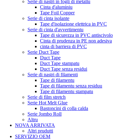
Serie di nastri in fogli di metallu
Cinta d'aluminiu
Tape Foil Copper
Serie di cinta isolante
Tape d'isolazione elettrica in PVC
Serie di cinta d'avvertimentu
Tape di sicurezza in PVC antiscivolo
Cinta di prudenza in PE non adesiva
cinta di barriera di PVC
Serie Duct Tape
Duct Tape
Duct Tape stampatu
Duct Tape senza residui
Serie di nastri di filamenti
Tape di filamentu
Tape di filamentu senza residuu
Tape di filamentu stampatu
Serie di film stretch
Serie Hot Melt Glue
Bastoncini di colla calda
Serie Jombo Roll
Altru
NOVA ARRIVATA
Altri prudutti
SERVIZIO OEM