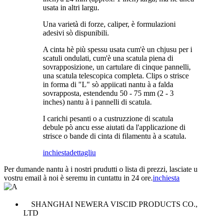
usata in altri largu.
Una varietà di forze, caliper, è formulazioni
adesivi sò dispunibili.
A cinta hè più spessu usata cum'è un chjusu per i
scatuli ondulati, cum'è una scatula piena di
sovrapposizione, un cartulare di cinque pannelli,
una scatula telescopica completa. Clips o strisce
in forma di "L" sò appiicati nantu à a falda
sovrapposta, estendendu 50 - 75 mm (2 - 3
inches) nantu à i pannelli di scatula.
I carichi pesanti o a custruzzione di scatula
debule pò ancu esse aiutati da l'applicazione di
strisce o bande di cinta di filamentu à a scatula.
inchiesta
dettagliu
Per dumande nantu à i nostri prudutti o lista di prezzi, lasciate u
vostru email à noi è seremu in cuntattu in 24 ore.
inchiesta
SHANGHAI NEWERA VISCID PRODUCTS CO.,
LTD