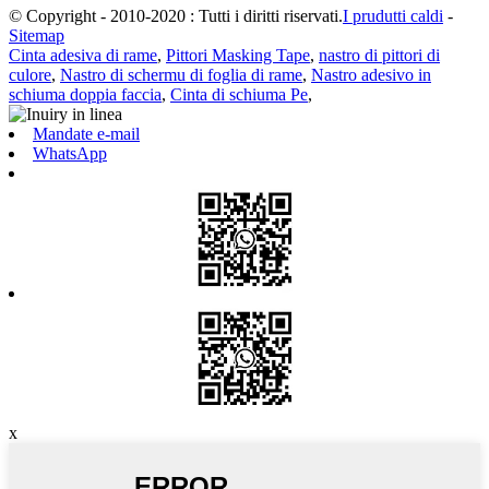
© Copyright - 2010-2020 : Tutti i diritti riservati.
I prudutti caldi
-
Sitemap
Cinta adesiva di rame
,
Pittori Masking Tape
,
nastro di pittori di
culore
,
Nastro di schermu di foglia di rame
,
Nastro adesivo in
schiuma doppia faccia
,
Cinta di schiuma Pe
,
Mandate e-mail
WhatsApp
x