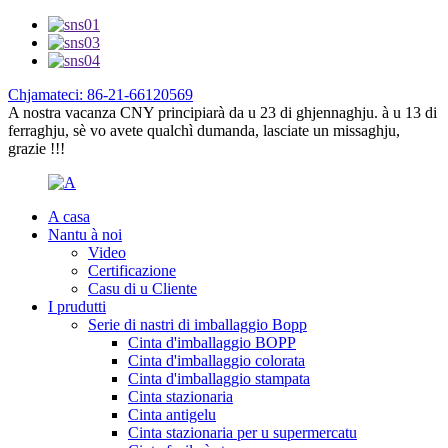
Chjamateci: 86-21-66120569
A nostra vacanza CNY principiarà da u 23 di ghjennaghju. à u 13 di
ferraghju, sè vo avete qualchì dumanda, lasciate un missaghju,
grazie !!!
A casa
Nantu à noi
Video
Certificazione
Casu di u Cliente
I prudutti
Serie di nastri di imballaggio Bopp
Cinta d'imballaggio BOPP
Cinta d'imballaggio colorata
Cinta d'imballaggio stampata
Cinta stazionaria
Cinta antigelu
Cinta stazionaria per u supermercatu