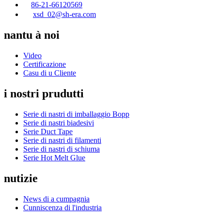
86-21-66120569
xsd_02@sh-era.com
nantu à noi
Video
Certificazione
Casu di u Cliente
i nostri prudutti
Serie di nastri di imballaggio Bopp
Serie di nastri biadesivi
Serie Duct Tape
Serie di nastri di filamenti
Serie di nastri di schiuma
Serie Hot Melt Glue
nutizie
News di a cumpagnia
Cunniscenza di l'industria