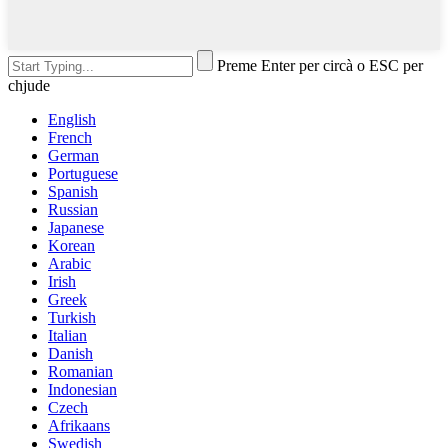
Preme Enter per circà o ESC per
chjude
English
French
German
Portuguese
Spanish
Russian
Japanese
Korean
Arabic
Irish
Greek
Turkish
Italian
Danish
Romanian
Indonesian
Czech
Afrikaans
Swedish