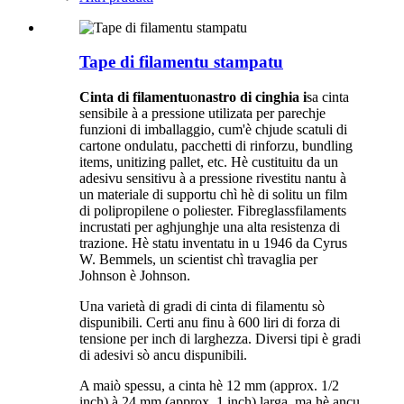
Tape di filamentu stampatu
Cinta di filamentu
o
nastro di cinghia i
sa cinta
sensibile à a pressione utilizata per parechje
funzioni di imballaggio, cum'è chjude scatuli di
cartone ondulatu, pacchetti di rinforzu, bundling
items, unitizing pallet, etc. Hè custituitu da un
adesivu sensitivu à a pressione rivestitu nantu à
un materiale di supportu chì hè di solitu un film
di polipropilene o poliester. Fibreglassfilaments
incrustati per aghjunghje una alta resistenza di
trazione. Hè statu inventatu in u 1946 da Cyrus
W. Bemmels, un scientist chì travaglia per
Johnson è Johnson.
Una varietà di gradi di cinta di filamentu sò
dispunibili. Certi anu finu à 600 liri di forza di
tensione per inch di larghezza. Diversi tipi è gradi
di adesivi sò ancu dispunibili.
A maiò spessu, a cinta hè 12 mm (approx. 1/2
inch) à 24 mm (approx. 1 inch) larga, ma hè ancu