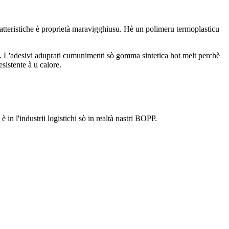
aratteristiche è proprietà maravigghiusu. Hè un polimeru termoplasticu
es. L'adesivi aduprati cumunimenti sò gomma sintetica hot melt perchè
sistente à u calore.
è in l'industrii logistichi sò in realtà nastri BOPP.