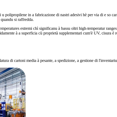
u polipropilene in a fabricazione di nastri adesivi hè per via di e so c
 quandu si raffredda.
temperatures estremi chì significanu à bassu oltri high-temperatur rang
pidamente à a superficia cù proprietà supplementari cum'è UV, cisura è re
llatura di cartoni media à pesante, a spedizione, a gestione di l'inventariu 