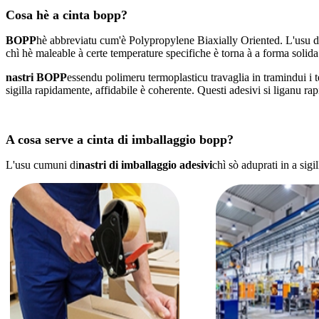
Cosa hè a cinta bopp?
BOPP
hè abbreviatu cum'è Polypropylene Biaxially Oriented. L'usu di 
chì hè maleable à certe temperature specifiche è torna à a forma solida
nastri BOPP
essendu polimeru termoplasticu travaglia in tramindui i 
sigilla rapidamente, affidabile è coherente. Questi adesivi si liganu ra
A cosa serve a cinta di imballaggio bopp?
L'usu cumuni di
nastri di imballaggio adesivi
chì sò aduprati in a sigi