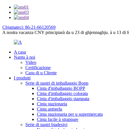
Chjamateci: 86-21-66120569
A nostra vacanza CNY principiarà da u 23 di ghjennaghju. à u 13 di fe
A casa
Nantu à noi
Video
Certificazione
Casu di u Cliente
I prudutti
Serie di nastri di imballaggio Bopp
Cinta d'imballaggio BOPP
Cinta d'imballaggio colorata
Cinta d'imballaggio stampata
Cinta stazionaria
Cinta antigelu
Cinta stazionaria per u supermercatu
Cinta facile à strappare
Serie di nastri biadesivi