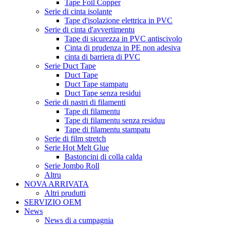
Tape Foil Copper
Serie di cinta isolante
Tape d'isolazione elettrica in PVC
Serie di cinta d'avvertimentu
Tape di sicurezza in PVC antiscivolo
Cinta di prudenza in PE non adesiva
cinta di barriera di PVC
Serie Duct Tape
Duct Tape
Duct Tape stampatu
Duct Tape senza residui
Serie di nastri di filamenti
Tape di filamentu
Tape di filamentu senza residuu
Tape di filamentu stampatu
Serie di film stretch
Serie Hot Melt Glue
Bastoncini di colla calda
Serie Jombo Roll
Altru
NOVA ARRIVATA
Altri prudutti
SERVIZIO OEM
News
News di a cumpagnia