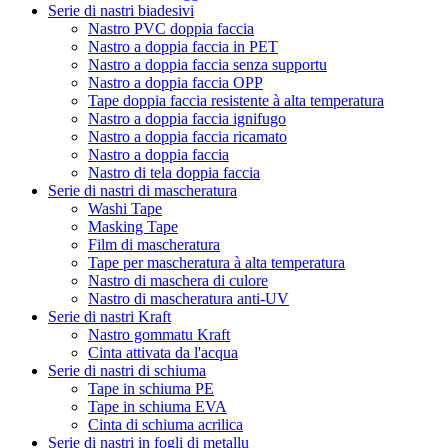
Serie di nastri biadesivi
Nastro PVC doppia faccia
Nastro a doppia faccia in PET
Nastro a doppia faccia senza supportu
Nastro a doppia faccia OPP
Tape doppia faccia resistente à alta temperatura
Nastro a doppia faccia ignifugo
Nastro a doppia faccia ricamato
Nastro a doppia faccia
Nastro di tela doppia faccia
Serie di nastri di mascheratura
Washi Tape
Masking Tape
Film di mascheratura
Tape per mascheratura à alta temperatura
Nastro di maschera di culore
Nastro di mascheratura anti-UV
Serie di nastri Kraft
Nastro gommatu Kraft
Cinta attivata da l'acqua
Serie di nastri di schiuma
Tape in schiuma PE
Tape in schiuma EVA
Cinta di schiuma acrilica
Serie di nastri in fogli di metallu