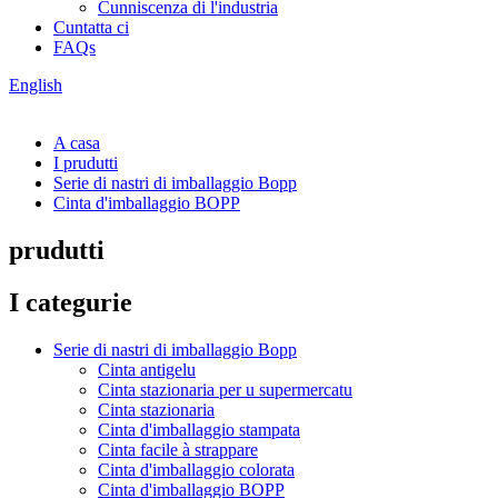
Cunniscenza di l'industria
Cuntatta ci
FAQs
English
A casa
I prudutti
Serie di nastri di imballaggio Bopp
Cinta d'imballaggio BOPP
prudutti
I categurie
Serie di nastri di imballaggio Bopp
Cinta antigelu
Cinta stazionaria per u supermercatu
Cinta stazionaria
Cinta d'imballaggio stampata
Cinta facile à strappare
Cinta d'imballaggio colorata
Cinta d'imballaggio BOPP