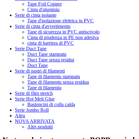
Tape Foil Copper
Cinta d'aluminiu
Serie di cinta isolante
Tape d'isolazione elettrica in PVC
Serie di cinta d'avvertimentu
Tape di sicurezza in PVC antiscivolo
Cinta di prudenza in PE non adesiva
cinta di barriera di PVC
Serie Duct Tape
Duct Tape stampatu
Duct Tape senza residui
Duct Tape
Serie di nastri di filamenti
Tape di filamentu stampatu
Tape di filamentu senza residuu
Tape di filamentu
Serie di film stretch
Serie Hot Melt Glue
Bastoncini di colla calda
Serie Jombo Roll
Altru
NOVA ARRIVATA
Altri prudutti