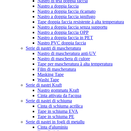
Nastro di tela doppia faccia
Nastro a doppia faccia
Nastro a doppia faccia ricamato
Nastro a doppia faccia ignifugo
Tape doppia faccia resistente à alta temperatura
Nastro a doppia faccia senza supportu
Nastro a doppia faccia OPP
Nastro a doppia faccia in PET
Nastro PVC doppia faccia
Serie di nastri di mascheratura
Nastro di mascheratura anti-UV
Nastro di maschera di culore
Tape per mascheratura à alta temperatura
Film di mascheratura
Masking Tape
Washi Tape
Serie di nastri Kraft
Nastro gommatu Kraft
Cinta attivata da l'acqua
Serie di nastri di schiuma
Cinta di schiuma acrilica
Tape in schiuma EVA
Tape in schiuma PE
Serie di nastri in fogli di metallu
Cinta d'aluminiu