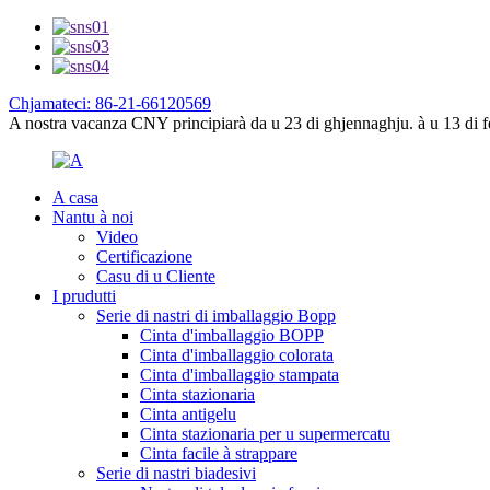
Chjamateci: 86-21-66120569
A nostra vacanza CNY principiarà da u 23 di ghjennaghju. à u 13 di fe
A casa
Nantu à noi
Video
Certificazione
Casu di u Cliente
I prudutti
Serie di nastri di imballaggio Bopp
Cinta d'imballaggio BOPP
Cinta d'imballaggio colorata
Cinta d'imballaggio stampata
Cinta stazionaria
Cinta antigelu
Cinta stazionaria per u supermercatu
Cinta facile à strappare
Serie di nastri biadesivi