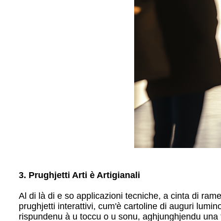
3. Prughjetti Arti è Artigianali
Al di là di e so applicazioni tecniche, a cinta di rame 
prughjetti interattivi, cum'è cartoline di auguri lumin
rispundenu à u toccu o u sonu, aghjunghjendu una tor