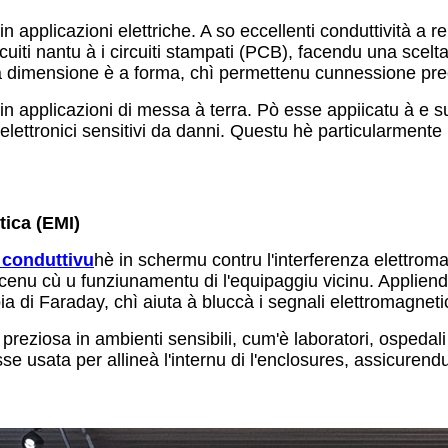
in applicazioni elettriche. A so eccellenti conduttività a 
cuiti nantu à i circuiti stampati (PCB), facendu una scelta p
 a dimensione è a forma, chì permettenu cunnessione precis
in applicazioni di messa à terra. Pò esse appiicatu à e s
i elettronici sensitivi da danni. Questu hè particularment
tica (EMI)
 conduttivu
hè in schermu contru l'interferenza elettroma
enu cù u funziunamentu di l'equipaggiu vicinu. Appliendu a
bia di Faraday, chì aiuta à bluccà i segnali elettromagnetic
ziosa in ambienti sensibili, cum'è laboratori, ospedali è 
se usata per allineà l'internu di l'enclosures, assicurend