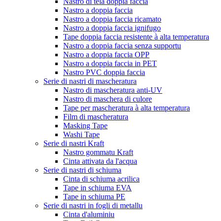
Nastro di tela doppia faccia
Nastro a doppia faccia
Nastro a doppia faccia ricamato
Nastro a doppia faccia ignifugo
Tape doppia faccia resistente à alta temperatura
Nastro a doppia faccia senza supportu
Nastro a doppia faccia OPP
Nastro a doppia faccia in PET
Nastro PVC doppia faccia
Serie di nastri di mascheratura
Nastro di mascheratura anti-UV
Nastro di maschera di culore
Tape per mascheratura à alta temperatura
Film di mascheratura
Masking Tape
Washi Tape
Serie di nastri Kraft
Nastro gommatu Kraft
Cinta attivata da l'acqua
Serie di nastri di schiuma
Cinta di schiuma acrilica
Tape in schiuma EVA
Tape in schiuma PE
Serie di nastri in fogli di metallu
Cinta d'aluminiu