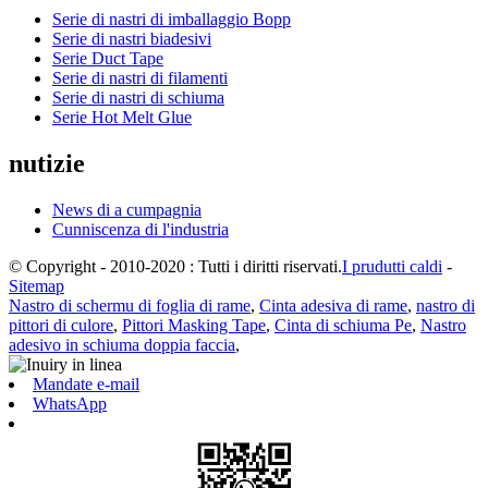
Serie di nastri di imballaggio Bopp
Serie di nastri biadesivi
Serie Duct Tape
Serie di nastri di filamenti
Serie di nastri di schiuma
Serie Hot Melt Glue
nutizie
News di a cumpagnia
Cunniscenza di l'industria
© Copyright - 2010-2020 : Tutti i diritti riservati.
I prudutti caldi
-
Sitemap
Nastro di schermu di foglia di rame
,
Cinta adesiva di rame
,
nastro di
pittori di culore
,
Pittori Masking Tape
,
Cinta di schiuma Pe
,
Nastro
adesivo in schiuma doppia faccia
,
Mandate e-mail
WhatsApp