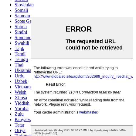
Slovenian
Somali
Samoan
Scots Gaelic
Shona
Sindhi
Sundanese
Swahili
Tajik
Tamil
Telugu
Thai
Ukrainian
Urdu
Uzbek
Vietnamese
Welsh
Xhosa
Yiddish
Yoruba
Zulu
Kinyarwanda
Tatar
Oriya
Turkmen