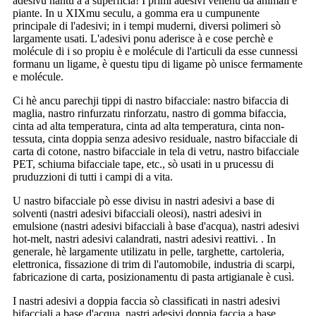
adesivu nantu à a superficia! I primi adesivi venenu da animali è
piante. In u XIXmu seculu, a gomma era u cumpunente
principale di l'adesivi; in i tempi muderni, diversi polimeri sò
largamente usati. L'adesivi ponu aderisce à e cose perchè e
molécule di i so propiu è e molécule di l'articuli da esse cunnessi
formanu un ligame, è questu tipu di ligame pò unisce fermamente
e molécule.
Ci hè ancu parechji tippi di nastro bifacciale: nastro bifaccia di
maglia, nastro rinfurzatu rinforzatu, nastro di gomma bifaccia,
cinta ad alta temperatura, cinta ad alta temperatura, cinta non-
tessuta, cinta doppia senza adesivo residuale, nastro bifacciale di
carta di cotone, nastro bifacciale in tela di vetru, nastro bifacciale
PET, schiuma bifacciale tape, etc., sò usati in u prucessu di
pruduzzioni di tutti i campi di a vita.
U nastro bifacciale pò esse divisu in nastri adesivi a base di
solventi (nastri adesivi bifacciali oleosi), nastri adesivi in ​​
emulsione (nastri adesivi bifacciali à base d'acqua), nastri adesivi
hot-melt, nastri adesivi calandrati, nastri adesivi reattivi. . In
generale, hè largamente utilizatu in pelle, targhette, cartoleria,
elettronica, fissazione di trim di l'automobile, industria di scarpi,
fabricazione di carta, posizionamentu di pasta artigianale è cusì.
I nastri adesivi a doppia faccia sò classificati in nastri adesivi
bifacciali a base d'acqua, nastri adesivi doppia faccia a base