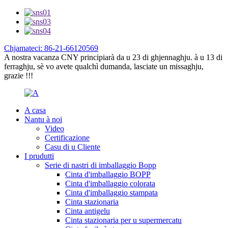
Chjamateci: 86-21-66120569
A nostra vacanza CNY principiarà da u 23 di ghjennaghju. à u 13 di
ferraghju, sè vo avete qualchì dumanda, lasciate un missaghju,
grazie !!!
A casa
Nantu à noi
Video
Certificazione
Casu di u Cliente
I prudutti
Serie di nastri di imballaggio Bopp
Cinta d'imballaggio BOPP
Cinta d'imballaggio colorata
Cinta d'imballaggio stampata
Cinta stazionaria
Cinta antigelu
Cinta stazionaria per u supermercatu