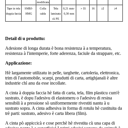
modificata
Tape in tela
SMBJ-
Colla
Tela
0,21 mm-
＞
16
≥
≥
15
2
4
doppia faccia
HMG
calda
laminata
0,30 mm
cù PE
Detail di u produttu
:
Adesione di longa durata è bona resistenza à a temperatura,
resistenza à l'intemperie, forte aderenza, faciule da strappare, etc.
Applicazione:
Hè largamente utilizatu in pelle, targhette, cartoleria, elettronica,
trim di l'automobile, scarpi, prudutti di carta, artighjanali è altre
industrie chì anu da esse incollate.
A cinta à doppia faccia hè fatta di carta, tela, film plasticu cum'è
sustrato, è dopu l'adesivu di elastomeru o l'adesivu di resina
sensibili à a pressione sò uniformemente rivestiti nantu à u
sustrato sopra. A cinta adhesiva in forma di rotulu hè custituita da
trè parti: sustrato, adesivo è carta libera (film).
A cinta pò appiccicà e cose perchè hè rivestita cù una capa di