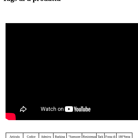
Articulu
Codice
Adesivu
Backing
"Spessore
Resistenza
Tack
Forza di
180
°
forza