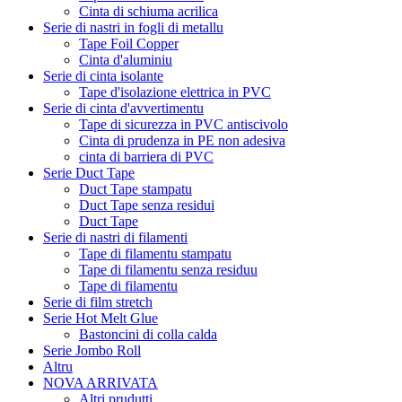
Cinta di schiuma acrilica
Serie di nastri in fogli di metallu
Tape Foil Copper
Cinta d'aluminiu
Serie di cinta isolante
Tape d'isolazione elettrica in PVC
Serie di cinta d'avvertimentu
Tape di sicurezza in PVC antiscivolo
Cinta di prudenza in PE non adesiva
cinta di barriera di PVC
Serie Duct Tape
Duct Tape stampatu
Duct Tape senza residui
Duct Tape
Serie di nastri di filamenti
Tape di filamentu stampatu
Tape di filamentu senza residuu
Tape di filamentu
Serie di film stretch
Serie Hot Melt Glue
Bastoncini di colla calda
Serie Jombo Roll
Altru
NOVA ARRIVATA
Altri prudutti