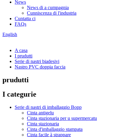
News
News di a cumpagnia
Cunniscenza di l'industria
Cuntatta ci
FAQs
English
A casa
I prudutti
Serie di nastri biadesivi
Nastro PVC doppia faccia
prudutti
I categurie
Serie di nastri di imballaggio Bopp
Cinta antigelu
Cinta stazionaria per u supermercatu
Cinta stazionaria
Cinta d'imballaggio stampata
Cinta facile à strappare