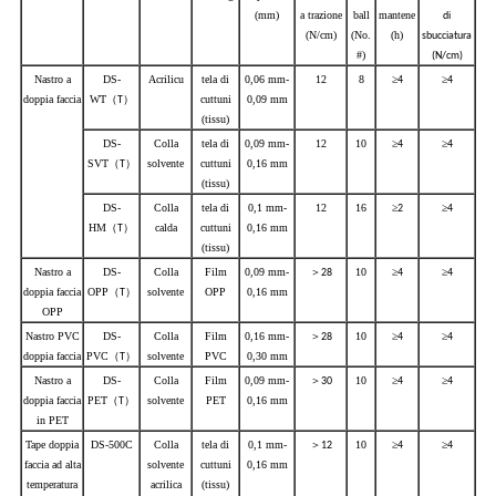
(mm)
a trazione
ball
mantene
di
(N/cm)
(No.
(h)
sbucciatura
#)
(N/cm)
Nastro a
DS-
Acrilicu
tela di
0,06 mm-
12
8
≥
≥
4
4
doppia faccia
WT
（
）
cuttuni
0,09 mm
T
(tissu)
DS-
Colla
tela di
0,09 mm-
12
10
≥
≥
4
4
SVT
（
）
solvente
cuttuni
0,16 mm
T
(tissu)
DS-
Colla
tela di
0,1 mm-
12
16
≥
≥
2
4
HM
（
）
calda
cuttuni
0,16 mm
T
(tissu)
Nastro a
DS-
Colla
Film
0,09 mm-
＞
10
≥
≥
28
4
4
doppia faccia
OPP
（
）
solvente
OPP
0,16 mm
T
OPP
Nastro PVC
DS-
Colla
Film
0,16 mm-
＞
10
≥
≥
28
4
4
doppia faccia
PVC
（
）
solvente
PVC
0,30 mm
T
Nastro a
DS-
Colla
Film
0,09 mm-
＞
10
≥
≥
30
4
4
doppia faccia
PET
（
）
solvente
PET
0,16 mm
T
in PET
Tape doppia
DS-500C
Colla
tela di
0,1 mm-
＞
10
≥
≥
12
4
4
faccia ad alta
solvente
cuttuni
0,16 mm
temperatura
acrilica
(tissu)