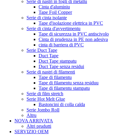
Serie di nastri in fogli di metallu
Cinta d'aluminiu
Tape Foil Copper
Serie di cinta isolante
Tape d'isolazione elettrica in PVC
Serie di cinta d'avvertimentu
Tape di sicurezza in PVC antiscivolo
Cinta di prudenza in PE non adesiva
cinta di barriera di PVC
Serie Duct Tape
Duct Tape
Duct Tape stampatu
Duct Tape senza residui
Serie di nastri di filamenti
Tape di filamentu
Tape di filamentu senza residuu
Tape di filamentu stampatu
Serie di film stretch
Serie Hot Melt Glue
Bastoncini di colla calda
Serie Jombo Roll
Altru
NOVA ARRIVATA
Altri prudutti
SERVIZIO OEM