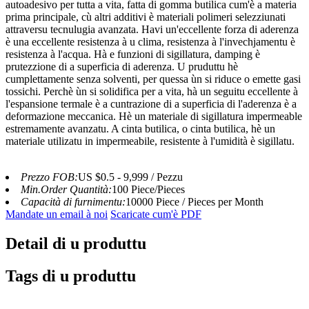
autoadesivo per tutta a vita, fatta di gomma butilica cum'è a materia
prima principale, cù altri additivi è materiali polimeri selezziunati
attraversu tecnulugia avanzata. Havi un'eccellente forza di aderenza
è una eccellente resistenza à u clima, resistenza à l'invechjamentu è
resistenza à l'acqua. Hà e funzioni di sigillatura, damping è
prutezzione di a superficia di aderenza. U pruduttu hè
cumplettamente senza solventi, per quessa ùn si riduce o emette gasi
tossichi. Perchè ùn si solidifica per a vita, hà un seguitu eccellente à
l'espansione termale è a cuntrazione di a superficia di l'aderenza è a
deformazione meccanica. Hè un materiale di sigillatura impermeable
estremamente avanzatu. A cinta butilica, o cinta butilica, hè un
materiale utilizatu in impermeabile, resistente à l'umidità è sigillatu.
Prezzo FOB:
US $0.5 - 9,999 / Pezzu
Min.Order Quantità:
100 Piece/Pieces
Capacità di furnimentu:
10000 Piece / Pieces per Month
Mandate un email à noi
Scaricate cum'è PDF
Detail di u produttu
Tags di u produttu