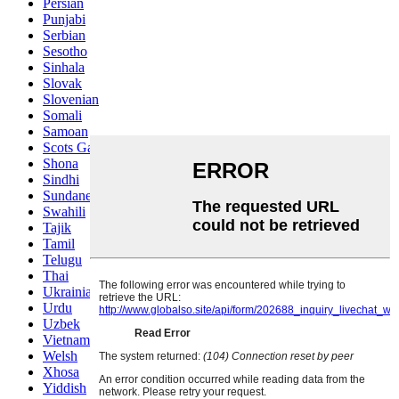
Persian
Punjabi
Serbian
Sesotho
Sinhala
Slovak
Slovenian
Somali
Samoan
Scots Gaelic
Shona
Sindhi
Sundanese
Swahili
Tajik
Tamil
Telugu
Thai
Ukrainian
Urdu
Uzbek
Vietnamese
Welsh
Xhosa
Yiddish