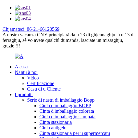
Chjamateci: 86-21-66120569
A nostra vacanza CNY principiarà da u 23 di ghjennaghju. à u 13 di
ferraghju, sè vo avete qualchì dumanda, lasciate un missaghju,
grazie !!!
A casa
Nantu à noi
Video
Certificazione
Casu di u Cliente
I prudutti
Serie di nastri di imballaggio Bopp
Cinta d'imballaggio BOPP
Cinta d'imballaggio colorata
Cinta d'imballaggio stampata
Cinta stazionaria
Cinta antigelu
Cinta stazionaria per u supermercatu