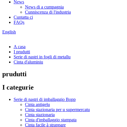
News
News di a cumpagnia
Cunniscenza di l'industria
Cuntatta ci
FAQs
English
A casa
I prudutti
Serie di nastri in fogli di metallu
Cinta d'aluminiu
prudutti
I categurie
Serie di nastri di imballaggio Bopp
Cinta antigelu
Cinta stazionaria per u supermercatu
Cinta stazionaria
Cinta d'imballaggio stampata
Cinta facile à strappare