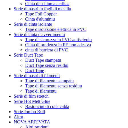
Cinta di schiuma acrilica
Serie di nastri in fogli di metallu
Tape Foil Copper
Cinta d'aluminiu
Serie di cinta isolante
Tape d'isolazione elettrica in PVC
Serie di cinta d'avvertimentu
Tape di sicurezza in PVC antiscivolo
Cinta di prudenza in PE non adesiva
cinta di barriera di PVC
Serie Duct Tape
Duct Tape stampatu
Duct Tape senza residui
Duct Tape
Serie di nastri di filamenti
Tape di filamentu stampatu
Tape di filamentu senza residuu
Tape di filamentu
Serie di film stretch
Serie Hot Melt Glue
Bastoncini di colla calda
Serie Jombo Roll
Altru
NOVA ARRIVATA
Altri prudutti