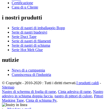
Certificazione
Casu di u Cliente
i nostri prudutti
Serie di nastri di imballaggio Bopp
Serie di nastri biadesivi
Serie Duct Tape
Serie di nastri di filamenti
Serie di nastri di schiuma
Serie Hot Melt Glue
nutizie
News di a cumpagnia
Cunniscenza di l'industria
© Copyright - 2010-2020 : Tutti i diritti riservati.
I prudutti caldi
-
Sitemap
Nastro di schermu di foglia di rame
,
Cinta adesiva di rame
,
Nastro
adesivo in schiuma doppia faccia
,
nastro di pittori di culore
,
Pittori
Masking Tape
,
Cinta di schiuma Pe
,