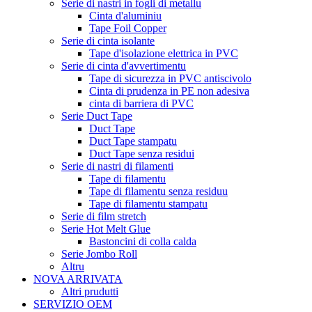
Serie di nastri in fogli di metallu
Cinta d'aluminiu
Tape Foil Copper
Serie di cinta isolante
Tape d'isolazione elettrica in PVC
Serie di cinta d'avvertimentu
Tape di sicurezza in PVC antiscivolo
Cinta di prudenza in PE non adesiva
cinta di barriera di PVC
Serie Duct Tape
Duct Tape
Duct Tape stampatu
Duct Tape senza residui
Serie di nastri di filamenti
Tape di filamentu
Tape di filamentu senza residuu
Tape di filamentu stampatu
Serie di film stretch
Serie Hot Melt Glue
Bastoncini di colla calda
Serie Jombo Roll
Altru
NOVA ARRIVATA
Altri prudutti
SERVIZIO OEM